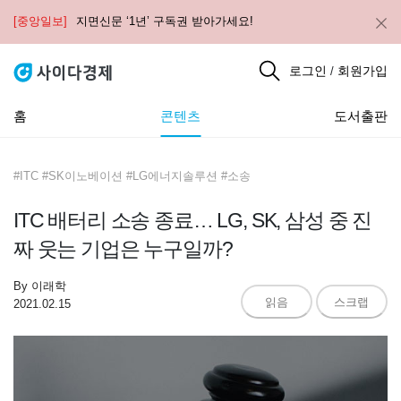
[중앙일보]
지면신문 ‘1년’ 구독권 받아가세요!
로그인
회원가입
/
홈
콘텐츠
도서출판
#ITC #SK이노베이션 #LG에너지솔루션 #소송
ITC 배터리 소송 종료… LG, SK, 삼성 중 진
짜 웃는 기업은 누구일까?
By
이래학
읽음
스크랩
2021.02.15