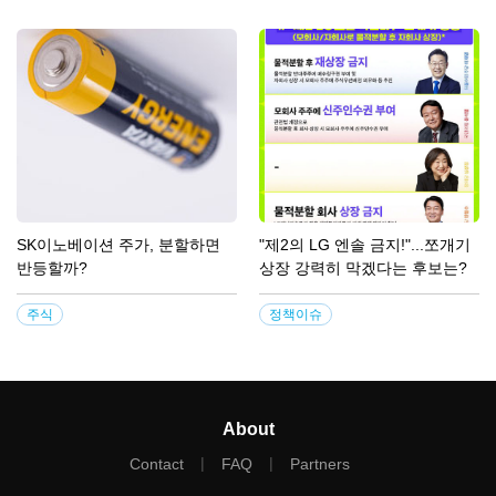
SK이노베이션 주가, 분할하면
"제2의 LG 엔솔 금지!"...쪼개기
반등할까?
상장 강력히 막겠다는 후보는?
주식
정책이슈
About
|
|
Contact
FAQ
Partners