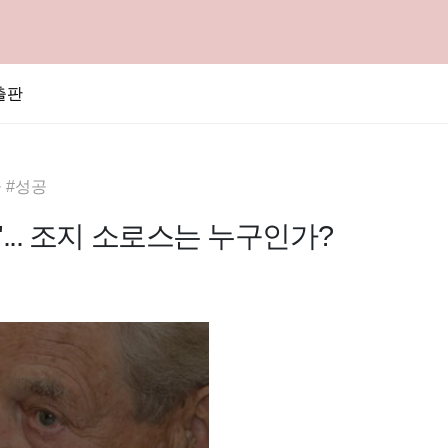
출판
 #성공
꾼'... 조지 소로스는 누구인가?