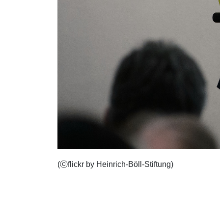
(ⓒflickr by Heinrich-Böll-Stiftung)