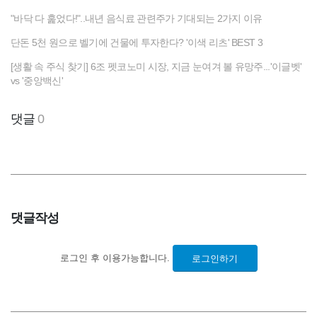
"바닥 다 훑었다!"..내년 음식료 관련주가 기대되는 2가지 이유
단돈 5천 원으로 벨기에 건물에 투자한다? '이색 리츠' BEST 3
[생활 속 주식 찾기] 6조 펫코노미 시장, 지금 눈여겨 볼 유망주...'이글벳'
vs '중앙백신'
댓글
0
댓글작성
로그인 후 이용가능합니다.
로그인하기