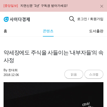
[중앙일보]
지면신문 ‘1년’ 구독권 받아가세요!
로그인
회원가입
/
홈
콘텐츠
도서출판
약세장에도 주식을 사들이는 '내부자들'의 속
사정
By
한대희
읽음
스크랩
2018.12.06