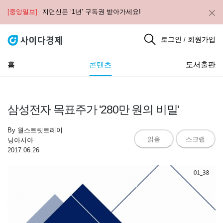
[중앙일보]
지면신문 ‘1년’ 구독권 받아가세요!
로그인
회원가입
/
홈
콘텐츠
도서출판
삼성전자 목표주가 '280만 원의 비밀'
By
월스트릿트레이
읽음
스크랩
닝아시아
2017.06.26