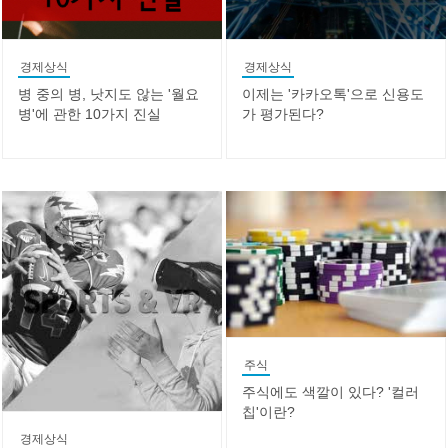
경제상식
경제상식
병 중의 병, 낫지도 않는 '월요
이제는 '카카오톡'으로 신용도
병'에 관한 10가지 진실
가 평가된다?
주식
주식에도 색깔이 있다? '컬러
칩'이란?
경제상식