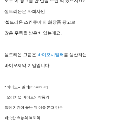
모두 이 광고를 한 번쯤 보신 적 있으시죠?
셀트리온은 자회사인
'셀트리온 스킨큐어'의
화장품
광고로
많은 주목을 받은바 있는데요,
셀트리온 그룹은
바이오시밀러
를 생산하는
바이오제약 기업입니다.
*바이오시밀러[biosimilar]
: 오리지널 바이오의약품의
특허 기간이 끝난 뒤 이를 본떠 만든
비슷한 효능의 복제약