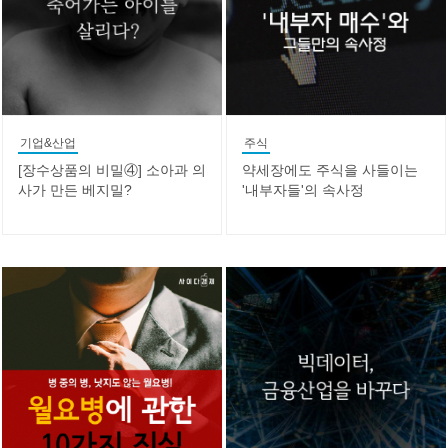
기업&산업
주식
[장수상품의 비밀④] 소아과 의
약세장에도 주식을 사들이는
사가 만든 베지밀?
'내부자들'의 속사정