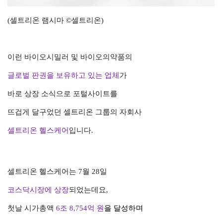
(셀트리온 램시마 ©셀트리온)
이런
바이오시밀러 및 바이오의약품의
글로벌 판권을 보유하고 있는 업체
가
바로 상장 소식으로
포털사이트를
뜨겁게 달구었던
셀트리온 그룹의 자회사
셀트리온 헬스케어
입니다.
셀트리온 헬스케어는
7월 28일
코스닥시장에 상장
되었는데요,
첫날 시가총액
6조 8,754억 원
을 달성하며