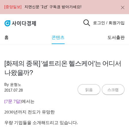
[중앙일보]
지면신문 ‘1년’ 구독권 받아가세요!
로그인
회원가입
/
홈
콘텐츠
도서출판
[화제의 종목] '셀트리온 헬스케어'는 어디서
나왔을까?
By
윤형노
읽음
스크랩
2017.07.28
[7문 7답]
에서는
2030년까지 전도가 유망한
우량 기업들을 소개해드리고 있습니다.