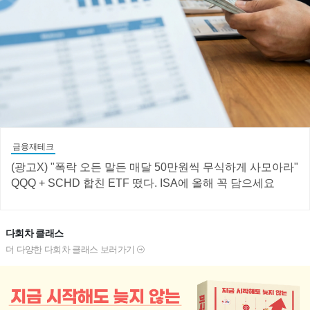
금융재테크
(광고X) "폭락 오든 말든 매달 50만원씩 무식하게 사모아라"
QQQ + SCHD 합친 ETF 떴다. ISA에 올해 꼭 담으세요
다회차 클래스
더 다양한 다회차 클래스 보러가기