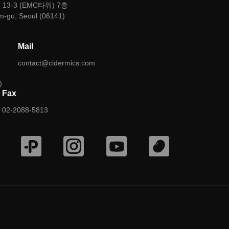
3-3 (EMC타워) 7층
m-gu, Seoul (06141)
Mail
contact@cidermics.com
)
Fax
02-2088-5813