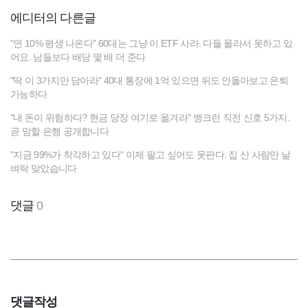
에디터의 다른글
"연 10% 평생 나온다" 60대는 그냥 이 ETF 사라. 다들 몰라서 못하고 있
어요. 남들보다 배당 몇 배 더 준다
"딱 이 3가지만 담아라" 40대 통장에 1억 있으면 뒤도 안돌아보고 은퇴
가능하다
"내 돈이 위험하다? 현금 당장 여기로 옮겨라" 뱅크런 직전 신호 5가지.
곧 망할 은행 공개합니다
"지금 99%가 착각하고 있다" 이제 팔고 싶어도 못판다. 집 산 사람만 날
벼락 맞았습니다
댓글
0
댓글작성