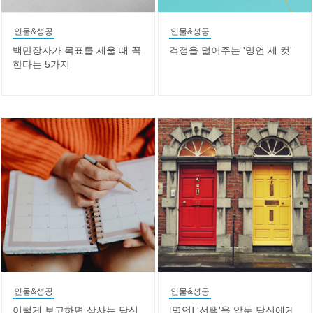
인물&성공
인물&성공
백만장자가 목표를 세울 때 꼭
걱정을 덜어주는 '명언 세 컷'
한다는 5가지
인물&성공
인물&성공
이렇게 보고하면 상사는 당신
[명언] '선택'을 앞둔 당신에게