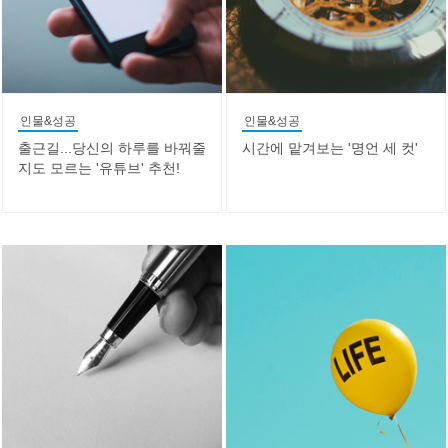
인물&성공
인물&성공
출근길...당신의 하루를 바꿔줄
시간에 맡겨보는 '명언 세 컷'
지도 모르는 '유튜브' 추천!