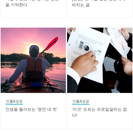
을 기억한다.
바치는 글
인물&성공
인물&성공
인생을 돌아보는 '명언 네 컷'
'이것' 모르는 프로일잘러는 없
다!