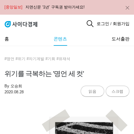
[중앙일보]
지면신문 ‘1년’ 구독권 받아가세요!
로그인
회원가입
/
홈
콘텐츠
도서출판
#명언 #위기 #자기계발 #기회 #유재석
위기를 극복하는 '명언 세 컷'
By
오승희
읽음
스크랩
2020.08.28