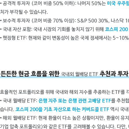
•
공격적 투자자 (코어 비중 50% 이하):
나머지 50%는
미국 우주
치가 부각될 수 있습니다.
•
보수적 투자자 (코어 비중 70% 이상):
S&P 500 30%, 나스닥
•
국내 자산 포함:
국내 시장의 기회를 놓치지 않기 위해
코스피 200 
•
헷징형 ETF:
현재와 같이 변동성이 높은 국제 정세에서는 5~10
든든한 현금 흐름을 위한
추천과 투자
국내외 월배당 ETF
효율적인 포트폴리오를 위해 국내와 해외 지수를 추종하는 ETF를 
•
국내 월배당 ETF:
은행 지주 또는 은행 관련 고배당 ETF
를 추천합
습니다.
코스피 200을 기초 자산으로 하는 커버드콜 ETF
역시 국내
•
해외 월배당 ETF:
현재 환율이 다소 높은 상황이지만, 환율이 유지
기업 압축 포트폴리오)와 같은 ETF를 고려해볼 수 있습니다. 다만,